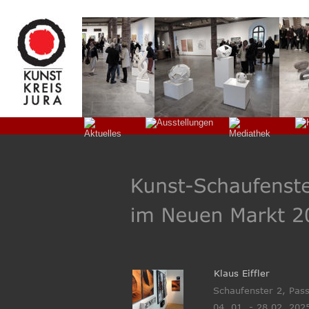
Klaus Eiffler  
Schaufenster 2, Pas
04. 01. - 28 02. 202