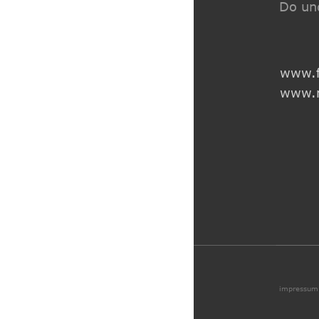
Do un
www.f
www.m
impressum