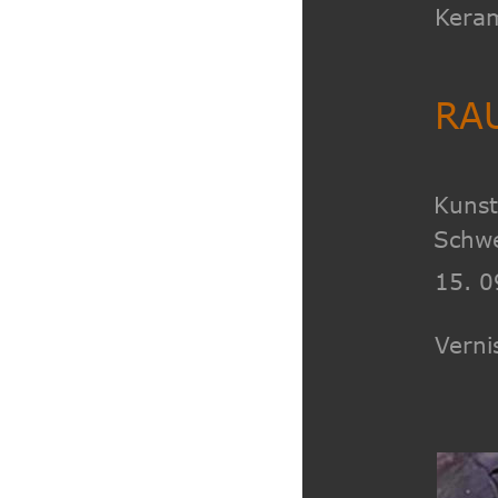
Keram
RAU
Kunst
Schwe
15. 0
Verni