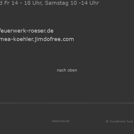
d Fr 14 - 18 Uhr, Samstag 10 -14 Uhr
euerwerk-roeser.de
ea-koehler.jimdofree.com
datenschutz
© Kunstkreis Jura