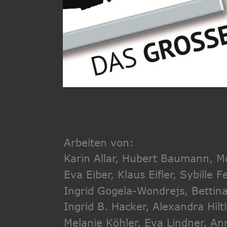
Arbeiten von:
Karin Allar, Hubert Baumann, Mo
Eva Eiber, Klaus Eifler, Sybille 
Ingrid Gogela-Wondrejs, Bettin
Ingrid B. Hacker, Alexandra Hiltl
Melanie Köhler, Eva Lindner, An