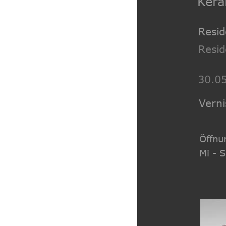
Kera
Resi
Resi
Vern
Öffnu
Mi - 