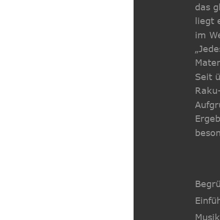
das g
liegt
im We
„Jede
Mater
Seit 
Raku-
Aufgr
Ergeb
beson
Begrü
Einfü
Musik