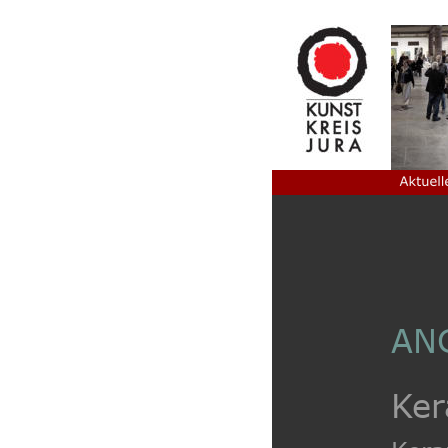
AN
Ker