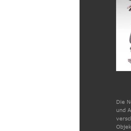
Die N
und A
versc
Objek