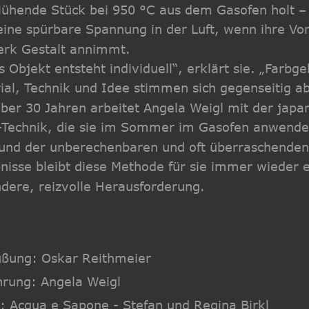
lühende Stück bei 950 °C aus dem Gasofen holt – 
 eine spürbare Spannung in der Luft, wenn ihre Vor
rk Gestalt annimmt.
s Objekt entsteht individuell“, erklärt sie. „Farbg
ial, Technik und Idee stimmen sich gegenseitig ab
über 30 Jahren arbeitet Angela Weigl mit der japa
Technik, die sie im Sommer im Gasofen anwende
und der unberechenbaren und oft überraschenden
nisse bleibt diese Methode für sie immer wieder e
dere, reizvolle Herausforderung. 
ßung: Oskar Reithmeier
hrung: Angela Weigl
: Acqua e Sapone - Stefan und Regina Birkl