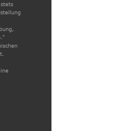
stets 
stellung 
ebung, 
.“ 
nischen 
t. 
 
ine 