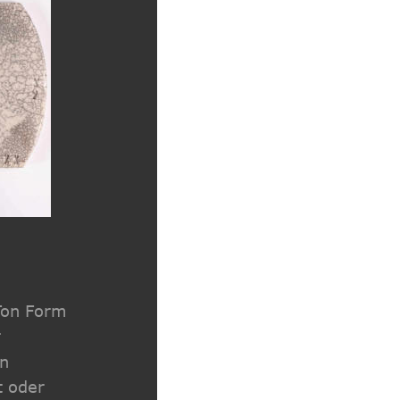
Ton Form 
 
n 
t oder 