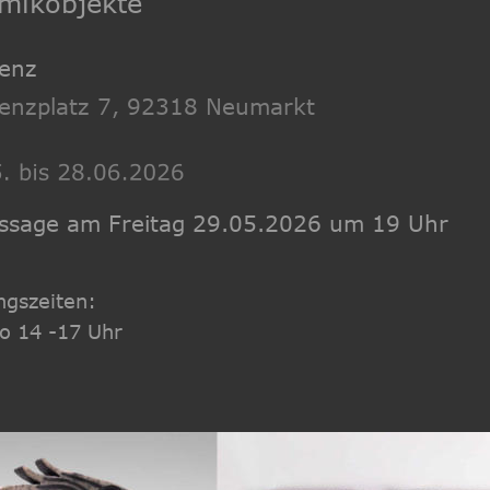
mikobjekte
denz
denzplatz 7, 92318 Neumarkt
issage am Freitag 29.05.2026 um 19 Uhr
ngszeiten: 
So 14 -17 Uhr